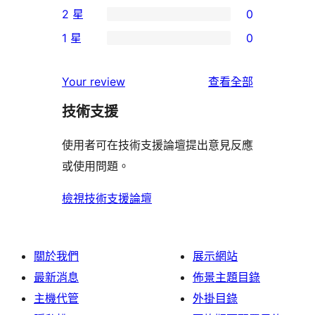
2 星
0
星
4
個
0
使
1 星
0
星
3
個
0
用
使
星
2
個
者
使
用
Your review
查看全部
使
星
1
評
用
者
用
使
技術支援
星
論
者
評
者
用
使
評
論
使用者可在技術支援論壇提出意見反應
評
者
用
論
或使用問題。
論
評
者
論
評
檢視技術支援論壇
論
關於我們
展示網站
最新消息
佈景主題目錄
主機代管
外掛目錄