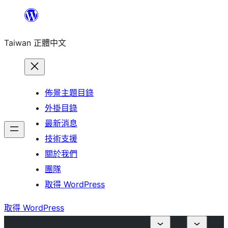
跳
至
Taiwan 正體中文
主
要
內
容
佈景主題目錄
外掛目錄
最新消息
技術支援
關於我們
團隊
取得 WordPress
取得 WordPress