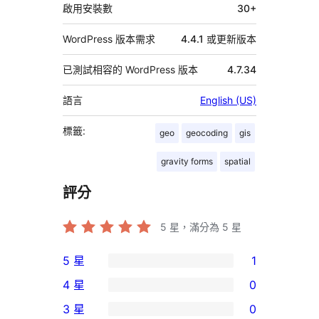
料
啟用安裝數
30+
WordPress 版本需求
4.4.1 或更新版本
已測試相容的 WordPress 版本
4.7.34
語言
English (US)
標籤:
geo
geocoding
gis
gravity forms
spatial
評分
5
星，滿分為 5 星
5 星
1
1
4 星
0
個
0
3 星
0
5
個
0