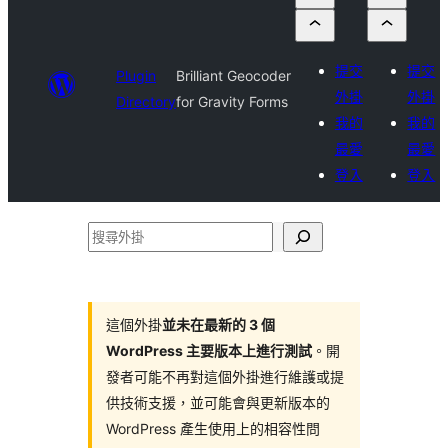
提交
提交
Plugin
Brilliant Geocoder
外掛
外掛
Directory
for Gravity Forms
我的
我的
最愛
最愛
登入
登入
搜
尋
外
掛
這個外掛
並未在最新的 3 個
WordPress 主要版本上進行測試
。開
發者可能不再對這個外掛進行維護或提
供技術支援，並可能會與更新版本的
WordPress 產生使用上的相容性問