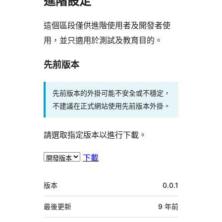
進階設定
這個區段僅供進階使用者及開發者使
用，並只適用於測試及教育目的。
先前版本
先前版本的外掛可能不安全或不穩定，
不建議在正式網站使用先前版本外掛。
請選取指定版本以進行下載。
下載
中
版本
0.0.1
繼
資
最後更新
9 年
前