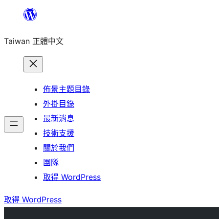
跳
至
Taiwan 正體中文
主
要
內
容
佈景主題目錄
外掛目錄
最新消息
技術支援
關於我們
團隊
取得 WordPress
取得 WordPress