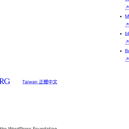
M
b
B
Taiwan 正體中文
 the WordPress Foundation.