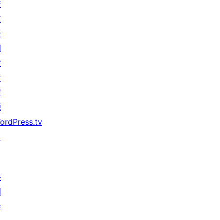
術
支
援
開
發
者
資
源
ordPress.tv
↗
共
同
參