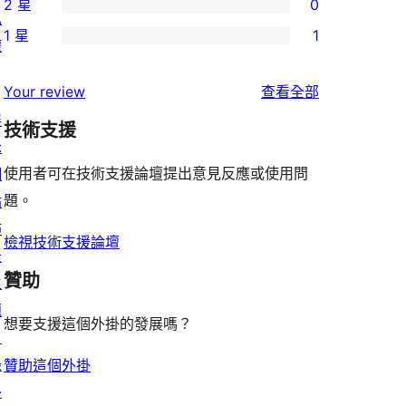
2 星
0
星
4
個
0
私
使
1 星
1
星
3
個
權
1
用
使
星
2
個
者
使
用
Your review
查看全部
使
星
1
評
用
者
展
用
使
技術支援
星
論
者
評
示
者
用
使
評
論
使用者可在技術支援論壇提出意見反應或使用問
網
評
者
用
論
題。
站
論
評
者
佈
論
評
檢視技術支援論壇
景
論
贊助
主
題
想要支援這個外掛的發展嗎？
目
錄
贊助這個外掛
外