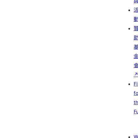
F
f
t
F
W