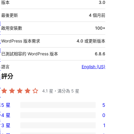
版本
3.0
繼
資
最後更新
4 個月
前
關
料
啟用安裝數
100+
於
我
WordPress 版本需求
4.0 或更新版本
們
已測試相容的 WordPress 版本
6.8.6
最
語言
English (US)
新
評分
消
息
4.1
星，滿分為 5 星
主
機
5 星
5
5
代
4 星
0
個
0
管
3 星
1
5
個
1
隱