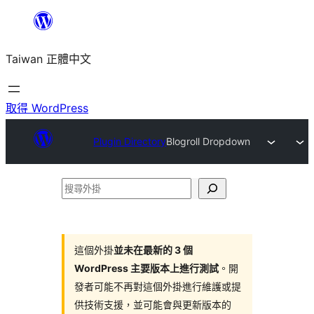
跳
至
Taiwan 正體中文
主
要
內
取得 WordPress
容
Plugin Directory
Blogroll Dropdown
搜
尋
外
掛
這個外掛
並未在最新的 3 個
WordPress 主要版本上進行測試
。開
發者可能不再對這個外掛進行維護或提
供技術支援，並可能會與更新版本的