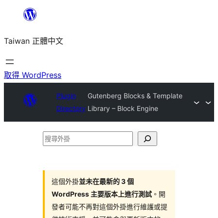
跳
至
Taiwan 正體中文
主
要
內
取得 WordPress
容
Plugin
Gutenberg Blocks & Template
Directory
Library – Block Engine
搜
尋
外
掛
這個外掛
並未在最新的 3 個
WordPress 主要版本上進行測試
。開
發者可能不再對這個外掛進行維護或提