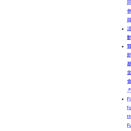
F
f
t
F