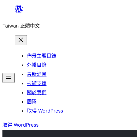
跳
至
Taiwan 正體中文
主
要
內
容
佈景主題目錄
外掛目錄
最新消息
技術支援
關於我們
團隊
取得 WordPress
取得 WordPress