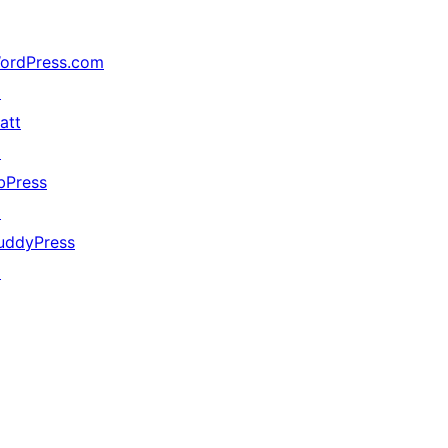
ordPress.com
↗
att
↗
bPress
↗
uddyPress
↗