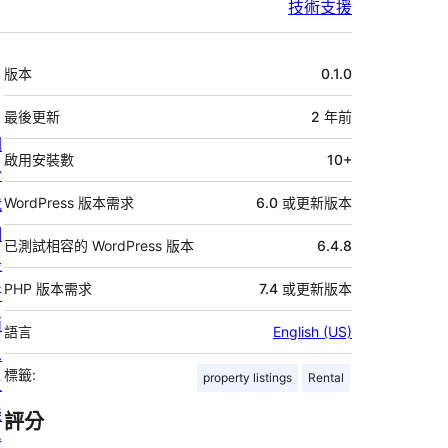
技術支援
中
版本
0.1.0
繼
資
最後更新
2 年
前
關
料
啟用安裝數
10+
於
我
WordPress 版本需求
6.0 或更新版本
們
已測試相容的 WordPress 版本
6.4.8
最
PHP 版本需求
7.4 或更新版本
新
消
語言
English (US)
息
標籤:
property listings
Rental
主
機
評分
代