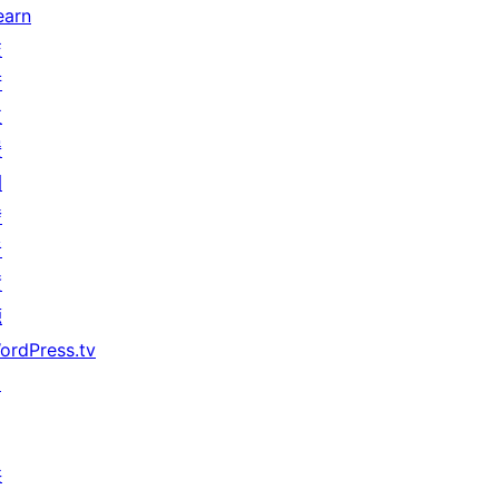
earn
技
術
支
援
開
發
者
資
源
ordPress.tv
↗
共