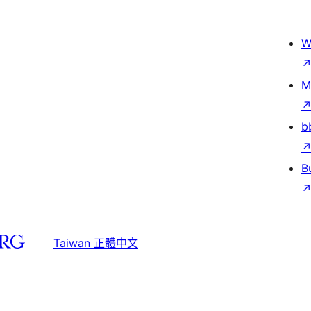
W
M
b
B
Taiwan 正體中文