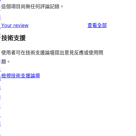
這個項目尚無任何評論記錄。
管
隱
使
Your review
查看全部
私
用
權
技術支援
者
評
使用者可在技術支援論壇提出意見反應或使用問
展
論
題。
示
檢視技術支援論壇
網
站
佈
景
主
題
目