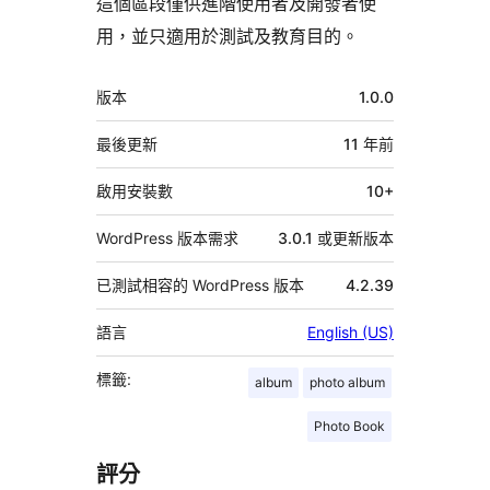
這個區段僅供進階使用者及開發者使
用，並只適用於測試及教育目的。
中
版本
1.0.0
繼
資
最後更新
11 年
前
料
啟用安裝數
10+
WordPress 版本需求
3.0.1 或更新版本
已測試相容的 WordPress 版本
4.2.39
語言
English (US)
標籤:
album
photo album
Photo Book
評分