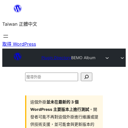
跳
至
Taiwan 正體中文
主
要
內
取得 WordPress
容
Plugin Directory
BEMO Album
搜
尋
外
掛
這個外掛
並未在最新的 3 個
WordPress 主要版本上進行測試
。開
發者可能不再對這個外掛進行維護或提
供技術支援，並可能會與更新版本的