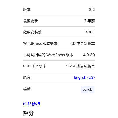
者
中
版本
2.2
繼
資
最後更新
7 年
前
料
啟用安裝數
400+
WordPress 版本需求
4.6 或更新版本
已測試相容的 WordPress 版本
4.9.30
PHP 版本需求
5.2.4 或更新版本
語言
English (US)
標籤:
bangla
進階檢視
評分