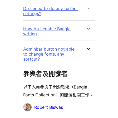
Do I need to do any further
settings?
How do I enable Bangla
writing
Adminbar button not able
to change fonts, any
sortcut?
參與者及開發者
以下人員參與了開源軟體〈Bangla
Fonts Collection〉的開發相關工作。
參
Robert Biswas
與