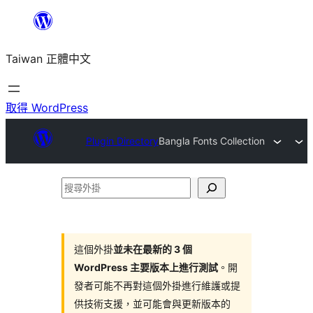
跳
至
Taiwan 正體中文
主
要
內
取得 WordPress
容
Plugin Directory
Bangla Fonts Collection
搜
尋
外
掛
這個外掛
並未在最新的 3 個
WordPress 主要版本上進行測試
。開
發者可能不再對這個外掛進行維護或提
供技術支援，並可能會與更新版本的