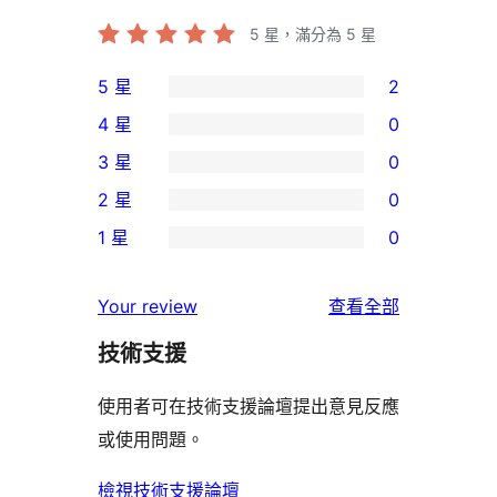
5
星，滿分為 5 星
5 星
2
2
4 星
0
個
0
3 星
0
5
個
0
2 星
0
星
4
個
0
使
1 星
0
星
3
個
0
用
使
星
2
個
者
使
用
Your review
查看全部
使
星
1
評
用
者
用
使
技術支援
星
論
者
評
者
用
使
評
論
使用者可在技術支援論壇提出意見反應
評
者
用
論
或使用問題。
論
評
者
論
評
檢視技術支援論壇