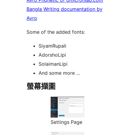
Avro Phonetic of omicronlab.com
Bangla Writing documentation by
Avro
Some of the added fonts:
SiyamRupali
AdorshoLipi
SolaimanLipi
And some more …
螢幕擷圖
Settings Page