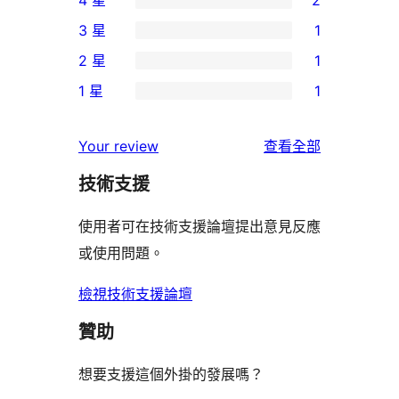
個
2
3 星
1
5
個
1
2 星
1
星
4
個
1
使
1 星
1
星
3
個
1
用
使
星
2
個
者
使
用
Your review
查看全部
使
星
1
評
用
者
用
使
技術支援
星
論
者
評
者
用
使
評
論
使用者可在技術支援論壇提出意見反應
評
者
用
論
或使用問題。
論
評
者
論
評
檢視技術支援論壇
論
贊助
想要支援這個外掛的發展嗎？