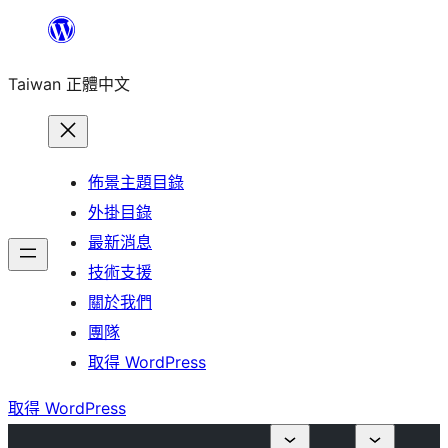
跳
至
Taiwan 正體中文
主
要
內
容
佈景主題目錄
外掛目錄
最新消息
技術支援
關於我們
團隊
取得 WordPress
取得 WordPress