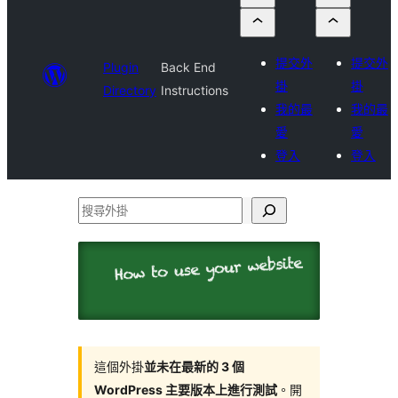
提交外
提交外
Plugin
Back End
掛
掛
Directory
Instructions
我的最
我的最
愛
愛
登入
登入
搜
尋
外
掛
這個外掛
並未在最新的 3 個
WordPress 主要版本上進行測試
。開