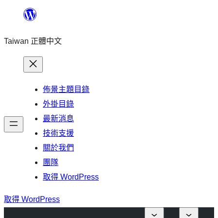
跳
至
Taiwan 正體中文
主
要
內
容
佈景主題目錄
外掛目錄
最新消息
技術支援
關於我們
團隊
取得 WordPress
取得 WordPress