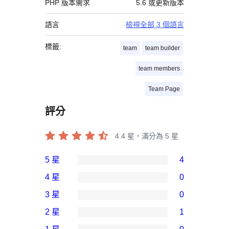
PHP 版本需求
5.6 或更新版本
語言
檢視全部 3 個語言
標籤:
team
team builder
team members
Team Page
評分
4.4
星，滿分為 5 星
5 星
4
4
4 星
0
個
0
3 星
0
5
個
0
2 星
1
星
4
個
1
使