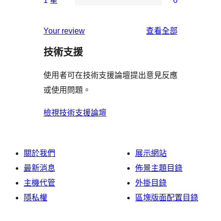
1 星
0
星
3
個
0
用
使
星
2
個
者
使
用
Your review
查看全部
使
星
1
評
用
者
用
使
技術支援
星
論
者
評
者
用
使
評
論
使用者可在技術支援論壇提出意見反應
評
者
用
論
或使用問題。
論
評
者
論
評
檢視技術支援論壇
論
關於我們
展示網站
最新消息
佈景主題目錄
主機代管
外掛目錄
隱私權
區塊版面配置目錄