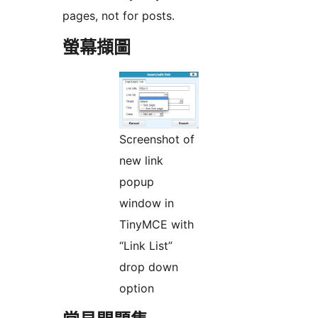
pages, not for posts.
螢幕擷圖
Screenshot of
new link
popup
window in
TinyMCE with
“Link List”
drop down
option