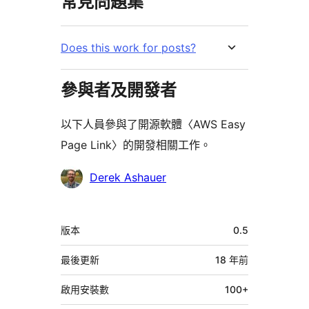
常見問題集
Does this work for posts?
參與者及開發者
以下人員參與了開源軟體〈AWS Easy
Page Link〉的開發相關工作。
參
Derek Ashauer
與
者
中
版本
0.5
繼
資
最後更新
18 年
前
料
啟用安裝數
100+