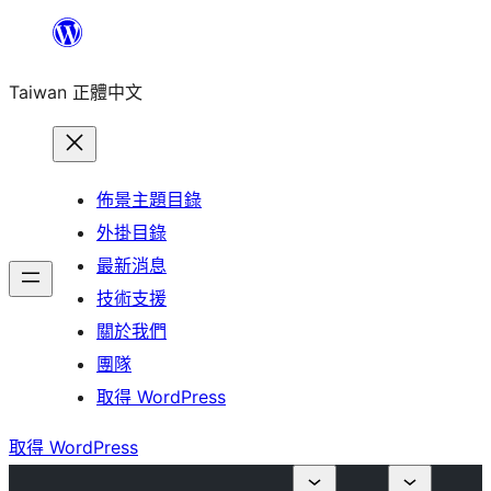
跳
至
Taiwan 正體中文
主
要
內
容
佈景主題目錄
外掛目錄
最新消息
技術支援
關於我們
團隊
取得 WordPress
取得 WordPress