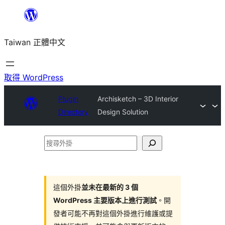
跳
至
Taiwan 正體中文
主
要
內
取得 WordPress
容
Plugin
Archisketch – 3D Interior
Directory
Design Solution
搜
尋
外
掛
這個外掛
並未在最新的 3 個
WordPress 主要版本上進行測試
。開
發者可能不再對這個外掛進行維護或提