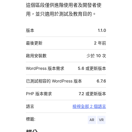
這個區段僅供進階使用者及開發者使
用，並只適用於測試及教育目的。
中
版本
1.1.0
繼
資
最後更新
2 年
前
料
啟用安裝數
少於 10 次
WordPress 版本需求
5.6 或更新版本
已測試相容的 WordPress 版本
6.7.6
PHP 版本需求
7.2 或更新版本
語言
檢視全部 2 個語言
標籤:
AR
VR