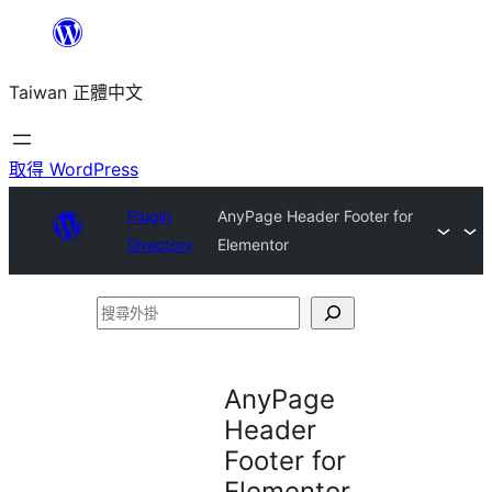
跳
至
Taiwan 正體中文
主
要
內
取得 WordPress
容
Plugin
AnyPage Header Footer for
Directory
Elementor
搜
尋
外
AnyPage
掛
Header
Footer for
Elementor