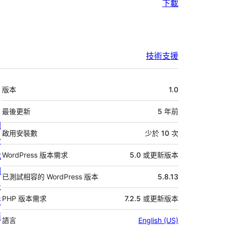
下載
技術支援
中
版本
1.0
繼
資
最後更新
5 年
前
關
料
啟用安裝數
少於 10 次
於
我
WordPress 版本需求
5.0 或更新版本
們
已測試相容的 WordPress 版本
5.8.13
最
PHP 版本需求
7.2.5 或更新版本
新
消
語言
English (US)