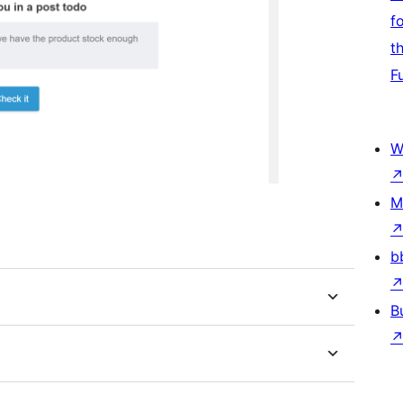
f
t
F
W
M
b
B