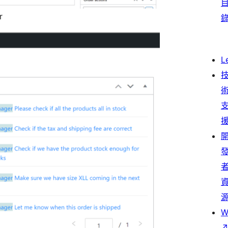
r
L
W