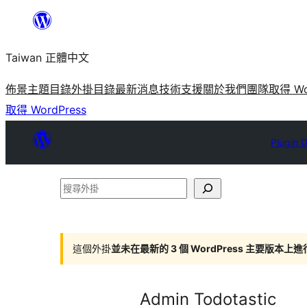
跳
至
Taiwan 正體中文
主
要
佈景主題目錄
外掛目錄
最新消息
技術支援
關於我們
團隊
取得 Wo
內
取得 WordPress
容
Plugin D
搜
尋
外
掛
這個外掛
並未在最新的 3 個 WordPress 主要版本上
Admin Todotastic