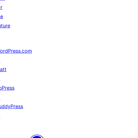
or
he
uture
ordPress.com
↗
att
↗
bPress
↗
uddyPress
↗