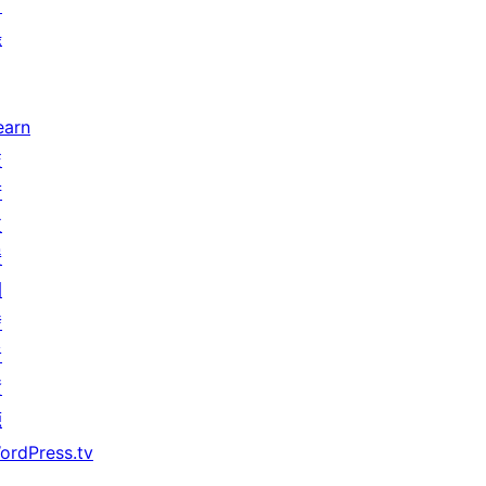
目
錄
earn
技
術
支
援
開
發
者
資
源
ordPress.tv
↗