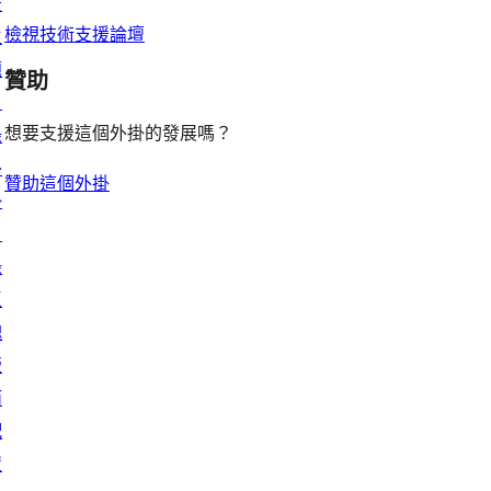
景
檢視技術支援論壇
主
題
贊助
目
想要支援這個外掛的發展嗎？
錄
外
贊助這個外掛
掛
目
錄
區
塊
版
面
配
置