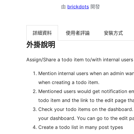
由
brickdots
開發
詳細資料
使用者評論
安裝方式
外掛說明
Assign/Share a todo item to/with internal user
Mention internal users when an admin wan
when creating a todo item.
Mentioned users would get notification em
todo item and the link to the edit page that
Check your todo items on the dashboard. 
your dashboard. You can go to the edit pa
Create a todo list in many post types