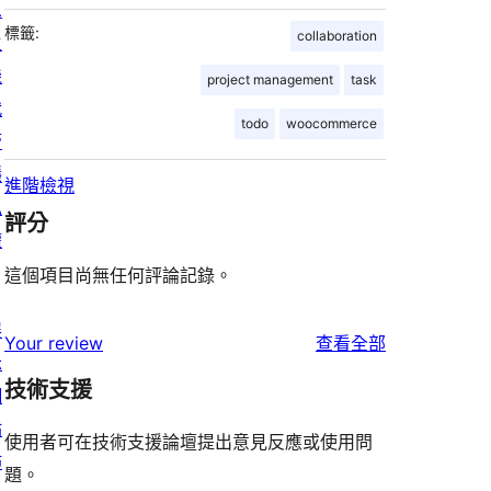
息
標籤:
collaboration
主
機
project management
task
代
todo
woocommerce
管
隱
進階檢視
私
評分
權
這個項目尚無任何評論記錄。
展
使
Your review
查看全部
示
用
技術支援
網
者
站
評
使用者可在技術支援論壇提出意見反應或使用問
佈
論
題。