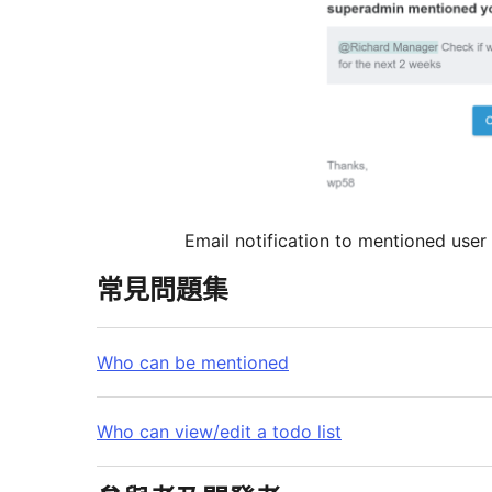
Email notification to mentioned user
常見問題集
Who can be mentioned
Who can view/edit a todo list