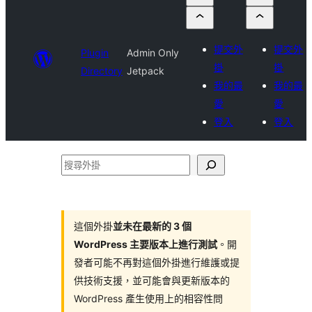
提交外
提交外
Plugin
Admin Only
掛
掛
Directory
Jetpack
我的最
我的最
愛
愛
登入
登入
搜
尋
外
掛
這個外掛
並未在最新的 3 個
WordPress 主要版本上進行測試
。開
發者可能不再對這個外掛進行維護或提
供技術支援，並可能會與更新版本的
WordPress 產生使用上的相容性問