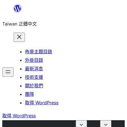
跳
至
Taiwan 正體中文
主
要
內
容
佈景主題目錄
外掛目錄
最新消息
技術支援
關於我們
團隊
取得 WordPress
取得 WordPress