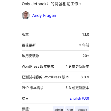
Only Jetpack〉的開發相關工作。
參
Andy Fragen
與
者
中
版本
1.1.0
繼
資
最後更新
3 年
前
料
啟用安裝數
20+
WordPress 版本需求
4.9 或更新版本
已測試相容的 WordPress 版本
6.3.9
PHP 版本需求
5.3 或更新版本
語言
English (US)
標籤:
admin
hide
jetpack