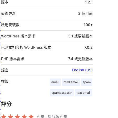
版本
1.2.1
繼
資
最後更新
2 個月
前
關
料
啟用安裝數
100+
於
我
WordPress 版本需求
3.1 或更新版本
們
已測試相容的 WordPress 版本
7.0.2
最
PHP 版本需求
7.4 或更新版本
新
消
語言
English (US)
息
標籤:
email
html email
spam
主
機
spamassassin
text email
代
評分
管
隱
5
星，滿分為 5 星