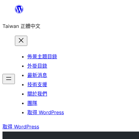
跳
至
Taiwan 正體中文
主
要
內
容
佈景主題目錄
外掛目錄
最新消息
技術支援
關於我們
團隊
取得 WordPress
取得 WordPress