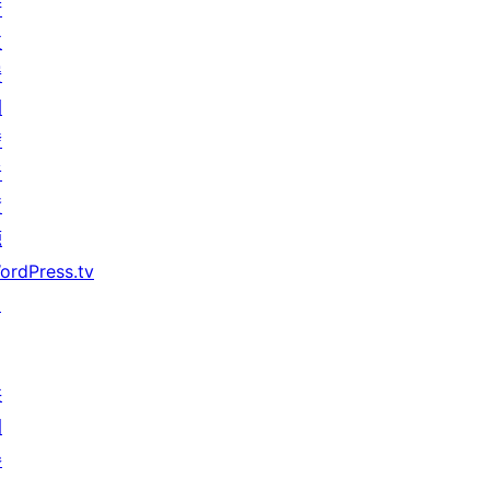
術
支
援
開
發
者
資
源
ordPress.tv
↗
共
同
參