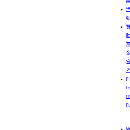
F
f
t
F
W