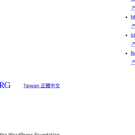
M
b
B
Taiwan 正體中文
 the WordPress Foundation.