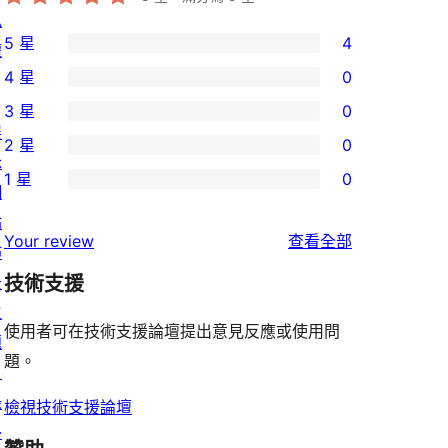
私
5 星
4
權
4
4 星
0
個
0
3 星
0
5
個
0
展
2 星
0
星
4
個
0
示
使
1 星
0
星
3
個
網
0
用
使
星
2
站
個
者
使
用
Your review
查看全部
使
星
佈
1
評
用
者
用
使
景
技術支援
星
論
者
評
者
用
主
使
評
論
使用者可在技術支援論壇提出意見反應或使用問
評
者
題
用
論
題。
論
評
目
者
論
錄
評
檢視技術支援論壇
外
論