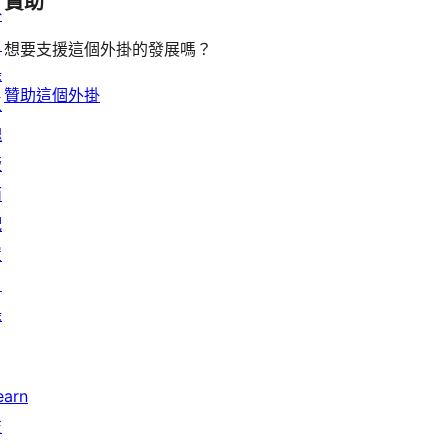
贊助
掛
目
想要支援這個外掛的發展嗎？
錄
贊助這個外掛
區
塊
版
面
配
置
目
錄
earn
技