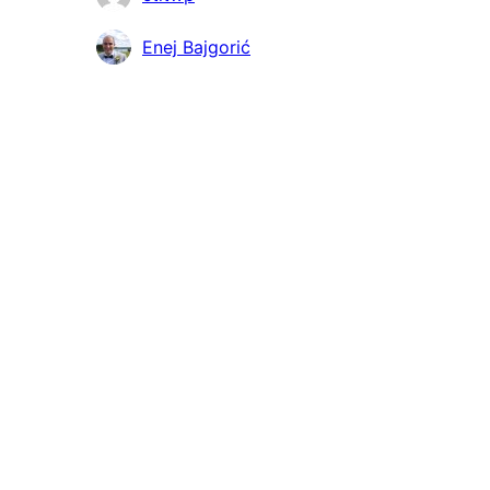
與
Enej Bajgorić
者