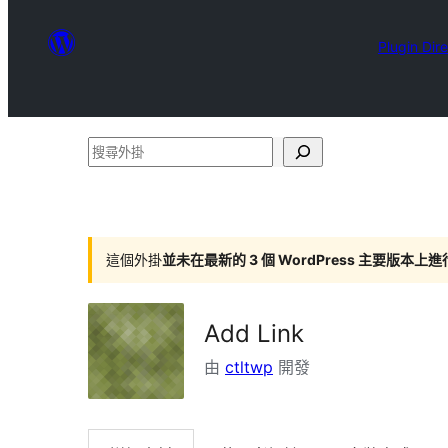
Plugin Dir
搜
尋
外
掛
這個外掛
並未在最新的 3 個 WordPress 主要版本上
Add Link
由
ctltwp
開發