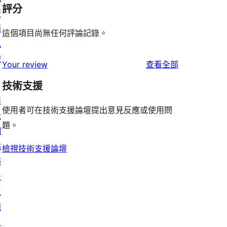
評分
管
隱
這個項目尚無任何評論記錄。
私
權
使
Your review
查看全部
用
技術支援
者
展
評
使用者可在技術支援論壇提出意見反應或使用問
示
論
題。
網
站
檢視技術支援論壇
佈
景
主
題
目