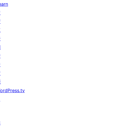
earn
技
術
支
援
開
發
者
資
源
ordPress.tv
↗
共