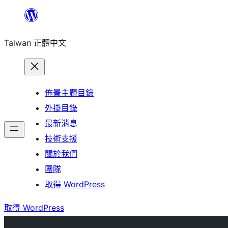
跳
至
Taiwan 正體中文
主
要
內
容
佈景主題目錄
外掛目錄
最新消息
技術支援
關於我們
團隊
取得 WordPress
取得 WordPress