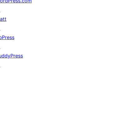
ordPress.com
↗
att
↗
bPress
↗
uddyPress
↗