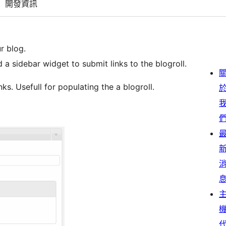
開發資訊
r blog.
d a sidebar widget to submit links to the blogroll.
s. Usefull for populating the a blogroll.