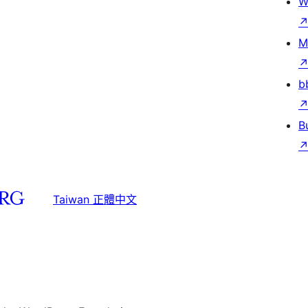
W
M
b
B
Taiwan 正體中文