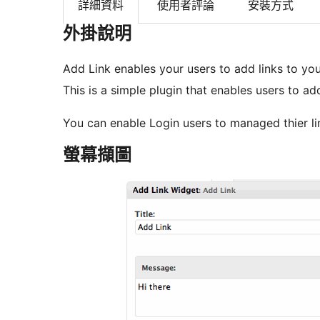
詳細資料
使用者評論
安裝方式
外掛說明
Add Link enables your users to add links to you
This is a simple plugin that enables users to ad
You can enable Login users to managed thier link
螢幕擷圖