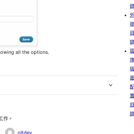
owing all the options.
關工作。
oltdev