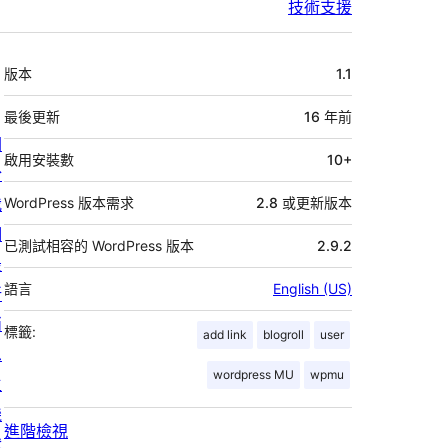
技術支援
中
版本
1.1
繼
資
最後更新
16 年
前
關
料
啟用安裝數
10+
於
我
WordPress 版本需求
2.8 或更新版本
們
已測試相容的 WordPress 版本
2.9.2
最
語言
English (US)
新
消
標籤:
add link
blogroll
user
息
wordpress MU
wpmu
主
機
進階檢視
代