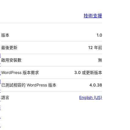
技術支援
中
版本
1.0
繼
資
最後更新
12 年
前
關
料
啟用安裝數
無
於
我
WordPress 版本需求
3.0 或更新版本
們
已測試相容的 WordPress 版本
4.0.38
最
語言
English (US)
新
消
息
主