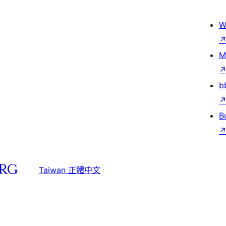
W
M
b
B
Taiwan 正體中文