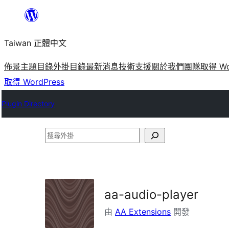
跳
至
Taiwan 正體中文
主
要
佈景主題目錄
外掛目錄
最新消息
技術支援
關於我們
團隊
取得 Wo
內
取得 WordPress
容
Plugin Directory
搜
尋
外
掛
aa-audio-player
由
AA Extensions
開發