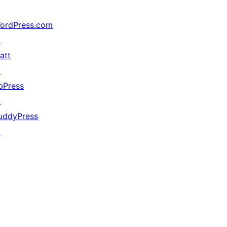
ordPress.com
↗
att
↗
bPress
↗
uddyPress
↗