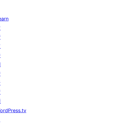
earn
技
術
支
援
開
發
者
資
源
ordPress.tv
↗