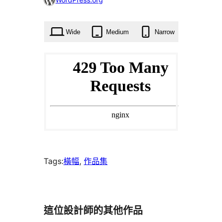
使
用
Wide
Medium
Narrow
者
已
加
入
至
[我
的
最
Tags:
橫幅
, 
作品集
愛]
這位設計師的其他作品