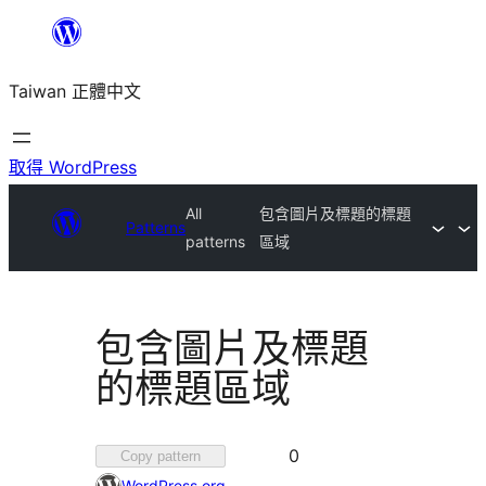
跳
至
Taiwan 正體中文
主
要
內
取得 WordPress
容
All
包含圖片及標題的標題
Patterns
patterns
區域
包含圖片及標題
的標題區域
0
0
Copy pattern
位
WordPress.org