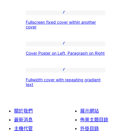
Fullscreen
Fullscreen fixed cover within another
fixed
cover
cover
within
Cover
another
Cover Poster on Left, Paragraph on Right
Poster
cover
on
Left,
Fullwidth
Fullwidth cover with repeating gradient
Paragraph
cover
text
on
with
Right
repeating
gradient
關於我們
展示網站
text
最新消息
佈景主題目錄
主機代管
外掛目錄