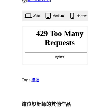
使
用
Wide
Medium
Narrow
者
已
加
入
至
[我
的
最
Tags:
橫幅
愛]
這位設計師的其他作品