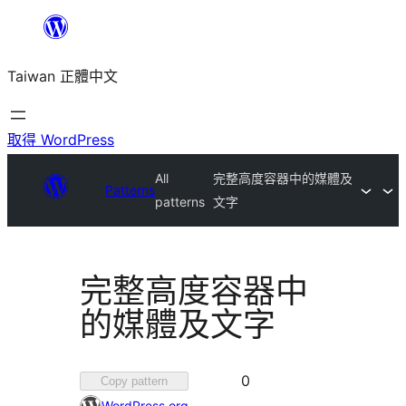
跳
至
Taiwan 正體中文
主
要
內
取得 WordPress
容
All
完整高度容器中的媒體及
Patterns
patterns
文字
完整高度容器中
的媒體及文字
0
0
Copy pattern
位
WordPress.org